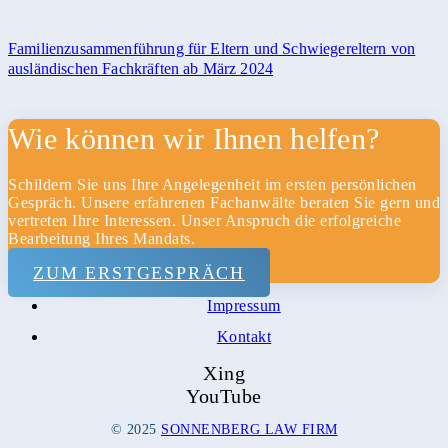
Familienzusammenführung für Eltern und Schwiegereltern von
ausländischen Fachkräften ab März 2024
Wie können wir Ihnen helfen?
Schildern Sie uns Ihre Angelegenheit im ersten persönlichen
Gespräch. Unsere erfahrenen Fachanwälte beraten Sie gern und
Home
vertreten Ihre Interessen. Unser Anspruch die erfolgreiche
Bearbeitung Ihres Mandats.
Kanzlei
ZUM ERSTGESPRÄCH
Datenschutz
Impressum
Kontakt
Xing
YouTube
© 2025
SONNENBERG LAW FIRM