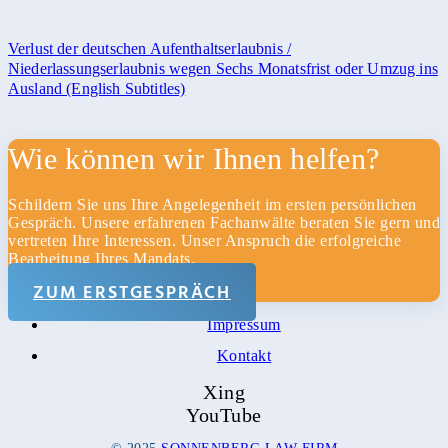
Verlust der deutschen Aufenthaltserlaubnis /
Niederlassungserlaubnis wegen Sechs Monatsfrist oder Umzug ins
Ausland (English Subtitles)
Wie können wir Ihnen helfen?
Schildern Sie uns Ihre Angelegenheit im ersten persönlichen
Gespräch. Unsere erfahrenen Fachanwälte beraten Sie gern und
Home
vertreten Ihre Interessen. Unser Anspruch die erfolgreiche
Bearbeitung Ihres Mandats.
Kanzlei
ZUM ERSTGESPRÄCH
Datenschutz
Impressum
Kontakt
Xing
YouTube