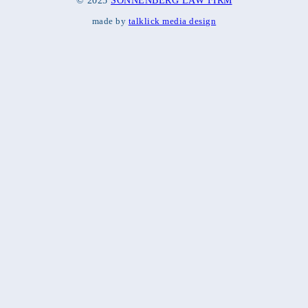
© 2025
SONNENBERG LAW FIRM
made by
talklick media design